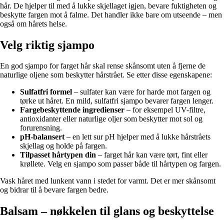
hår. De hjelper til med å lukke skjellaget igjen, bevare fuktigheten og
beskytte fargen mot å falme. Det handler ikke bare om utseende – men
også om hårets helse.
Velg riktig sjampo
En god sjampo for farget hår skal rense skånsomt uten å fjerne de
naturlige oljene som beskytter hårstrået. Se etter disse egenskapene:
Sulfatfri formel
– sulfater kan være for harde mot fargen og
tørke ut håret. En mild, sulfatfri sjampo bevarer fargen lenger.
Fargebeskyttende ingredienser
– for eksempel UV-filtre,
antioxidanter eller naturlige oljer som beskytter mot sol og
forurensning.
pH-balansert
– en lett sur pH hjelper med å lukke hårstråets
skjellag og holde på fargen.
Tilpasset hårtypen din
– farget hår kan være tørt, fint eller
krøllete. Velg en sjampo som passer både til hårtypen og fargen.
Vask håret med lunkent vann i stedet for varmt. Det er mer skånsomt
og bidrar til å bevare fargen bedre.
Balsam – nøkkelen til glans og beskyttelse