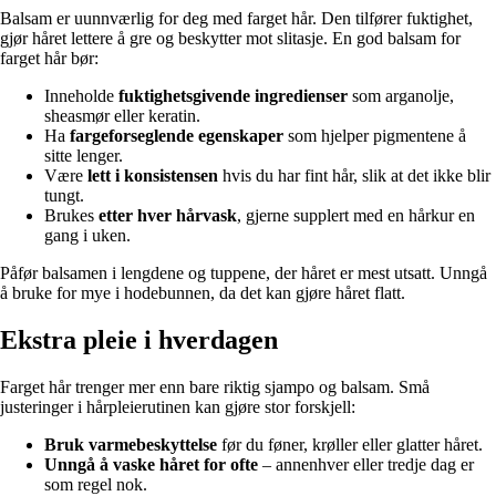
Balsam er uunnværlig for deg med farget hår. Den tilfører fuktighet,
gjør håret lettere å gre og beskytter mot slitasje. En god balsam for
farget hår bør:
Inneholde
fuktighetsgivende ingredienser
som arganolje,
sheasmør eller keratin.
Ha
fargeforseglende egenskaper
som hjelper pigmentene å
sitte lenger.
Være
lett i konsistensen
hvis du har fint hår, slik at det ikke blir
tungt.
Brukes
etter hver hårvask
, gjerne supplert med en hårkur en
gang i uken.
Påfør balsamen i lengdene og tuppene, der håret er mest utsatt. Unngå
å bruke for mye i hodebunnen, da det kan gjøre håret flatt.
Ekstra pleie i hverdagen
Farget hår trenger mer enn bare riktig sjampo og balsam. Små
justeringer i hårpleierutinen kan gjøre stor forskjell:
Bruk varmebeskyttelse
før du føner, krøller eller glatter håret.
Unngå å vaske håret for ofte
– annenhver eller tredje dag er
som regel nok.