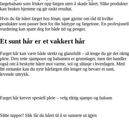
fargebalsam som frisker opp fargen uten å skade håret. Slike produkter
kan brukes hjemme og gir raskt resultat.
Hvis du får håret farget hos frisør, spør gjerne om råd til hvilke
produkter som passer best for din hårtype og fargetone. En profesjonell
vurdering kan spare deg for både tid og penger.
Et sunt hår er et vakkert hår
Farget hår kan være både sterkt og glansfullt – så lenge du gir det riktig
pleie. Den rette sjampoen og balsamen er grunnlaget, men det handler
også om å beskytte håret mot varme, sol og slitasje i hverdagen. Med
litt omtanke kan du nyte hårfargen din lenger og bevare et sunt,
levende uttrykk.
Farget hår krever spesiell pleie – velg riktig sjampo og balsam
Slitte tupper? Slik får du håret til å se sunnere ut igjen