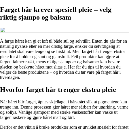
Farget hår krever spesiell pleie – velg
riktig sjampo og balsam
Å farge håret kan gi et løft til både stil og selvtillit. Enten du går for en
naturlig nyanse eller en mer dristig farge, ønsker du selvfølgelig at
resultatet skal vare lenge og se friskt ut. Men farget hår trenger ekstra
pleie for å holde seg sunt og glansfullt. Feil produkter kan gjøre at
fargen falmer raskt, mens riktige sjampoer og balsamer kan bevare
gløden og beskytte håret mot slitasje. Her får du tips til hvordan du
velger de beste produktene – og hvordan du tar vare på farget hår i
hverdagen.
Hvorfor farget hår trenger ekstra pleie
Når håret blir farget, åpnes skjellaget i hårstrået slik at pigmentene kan
trenge inn. Denne prosessen gjør håret mer sårbart for uttørking, varme
og sollys. Vanlige sjampoer med sterke vaskestoffer kan vaske ut
fargen raskere og gjøre håret matt og tørt.
Derfor er det viktig å bruke produkter som er utviklet spesielt for farget