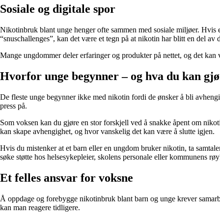
Sosiale og digitale spor
Nikotinbruk blant unge henger ofte sammen med sosiale miljøer. Hvis et 
“snuschallenges”, kan det være et tegn på at nikotin har blitt en del av d
Mange ungdommer deler erfaringer og produkter på nettet, og det kan 
Hvorfor unge begynner – og hva du kan gjø
De fleste unge begynner ikke med nikotin fordi de ønsker å bli avhengig
press på.
Som voksen kan du gjøre en stor forskjell ved å snakke åpent om niko
kan skape avhengighet, og hvor vanskelig det kan være å slutte igjen.
Hvis du mistenker at et barn eller en ungdom bruker nikotin, ta samtalen 
søke støtte hos helsesykepleier, skolens personale eller kommunens røyk
Et felles ansvar for voksne
Å oppdage og forebygge nikotinbruk blant barn og unge krever samarbe
kan man reagere tidligere.