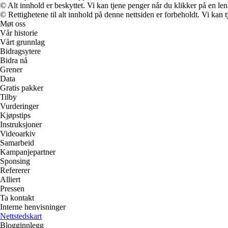
© Alt innhold er beskyttet. Vi kan tjene penger når du klikker på en lenk
© Rettighetene til alt innhold på denne nettsiden er forbeholdt. Vi ka
Møt oss
Vår historie
Vårt grunnlag
Bidragsytere
Bidra nå
Grener
Data
Gratis pakker
Tilby
Vurderinger
Kjøpstips
Instruksjoner
Videoarkiv
Samarbeid
Kampanjepartner
Sponsing
Refererer
Alliert
Pressen
Ta kontakt
Interne henvisninger
Nettstedskart
Blogginnlegg