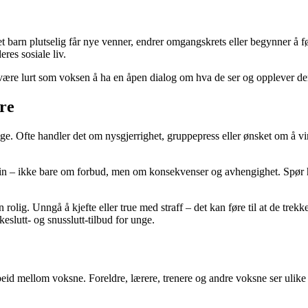
barn plutselig får nye venner, endrer omgangskrets eller begynner å føl
eres sosiale liv.
være lurt som voksen å ha en åpen dialog om hva de ser og opplever de
re
e. Ofte handler det om nysgjerrighet, gruppepress eller ønsket om å vir
tin – ikke bare om forbud, men om konsekvenser og avhengighet. Spør h
rolig. Unngå å kjefte eller true med straff – det kan føre til at de trek
eslutt- og snusslutt-tilbud for unge.
id mellom voksne. Foreldre, lærere, trenere og andre voksne ser ulik