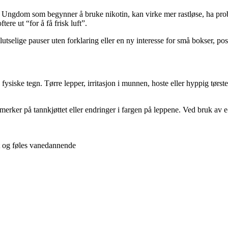
 Ungdom som begynner å bruke nikotin, kan virke mer rastløse, ha problem
ere ut “for å få frisk luft”.
lutselige pauser uten forklaring eller en ny interesse for små bokser, po
e fysiske tegn. Tørre lepper, irritasjon i munnen, hoste eller hyppig t
rker på tannkjøttet eller endringer i fargen på leppene. Ved bruk av e-s
t og føles vanedannende