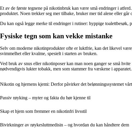
Et av de første tegnene på nikotinbruk kan være små endringer i atferd.
produktet. Noen trekker seg mer tilbake, bruker mer tid alene eller går oft
Du kan også legge merke til endringer i rutiner: hyppige toalettbesøk, p
Fysiske tegn som kan vekke mistanke
Selv om moderne nikotinprodukter ofte er luktfrie, kan det likevel vær
svimmelhet eller kvalme, spesielt i starten av bruken.
Ved bruk av snus eller nikotinposer kan man noen ganger se små hvite me
nødvendigvis lukter tobakk, men som stammer fra væskene i apparatet.
Nikotin og hjernens kjemi: Derfor påvirker det belønningssystemet vår
Passiv røyking – myter og fakta du bør kjenne til
Skap et hjem som fremmer en nikotinfri livsstil
Bivirkninger av røykesluttmedisin – og hvordan du kan håndtere dem