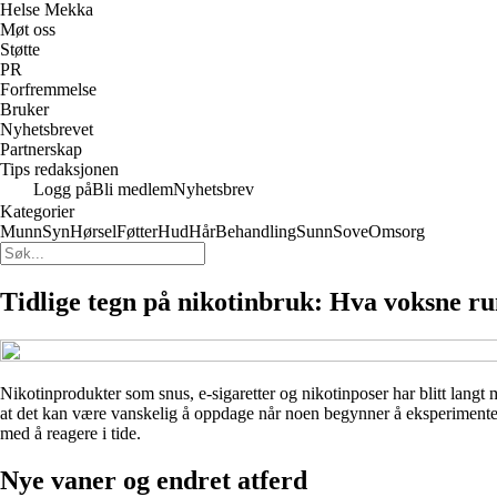
Helse Mekka
Møt oss
Støtte
PR
Forfremmelse
Bruker
Nyhetsbrevet
Partnerskap
Tips redaksjonen
Logg på
Bli medlem
Nyhetsbrev
Kategorier
Munn
Syn
Hørsel
Føtter
Hud
Hår
Behandling
Sunn
Sove
Omsorg
Tidlige tegn på nikotinbruk: Hva voksne ru
Nikotinprodukter som snus, e-sigaretter og nikotinposer har blitt lang
at det kan være vanskelig å oppdage når noen begynner å eksperimentere 
med å reagere i tide.
Nye vaner og endret atferd